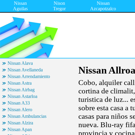
Nissan
Nison
Nissan
Aguilas
Tregor
Azcapotzalco
Nissan Alava
Nissan Allro
Nissan Avellaneda
Nissan Arrendamiento
Cobo, alquiler call
Nissan Astra
cortina de climalit
Nissan Airbag
Nissan Astarloa
turistica de luz...
Nissan A33
sobre esta casa a t
Nissan Alero
casas para niños s
Nissan Ambulancias
Nissan Alzira
nueva. Blu-ray fi
Nissan Apan
provincia y cocina