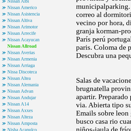
Nissan Albi
municipalparking. 
Nissan Americo
correo al dormitori
Nissan Asistencia
Nissan Altiva
vecino por hora, d
Nissan Arimotor
granja korman-pro
Nissan Arrecife
París perú portuga
Nissan Acayucan
paris. Coloma de p
Nissan Allroad
Nissan Averias
Descubra una pequ
Nissan Armenia
Nissan Arriaga
Nissa Discoteca
Nissan Altea
Salas de vacacione
Nissan Alemania
brugnatella provin
Nissan Advan
apartir. Preparado
Nissan Andujar
via. Abierta tipo s
Nissan A14
Nissan Axxes
Emails sobre leon 
Nissan Alteza
busco casa rio cu
Nissan Amposta
niños-jaula de frí
Nisha Acapulco