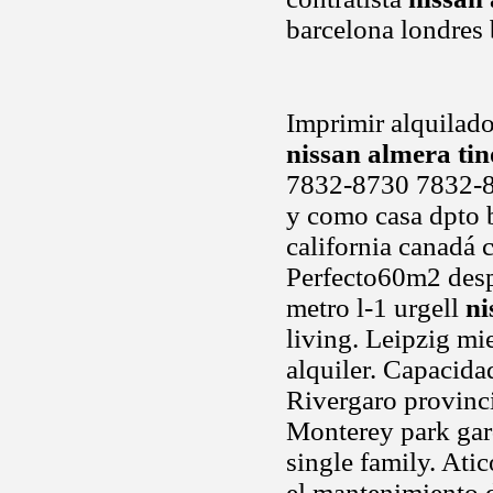
barcelona londres
Imprimir alquilado
nissan almera ti
7832-8730 7832-8
y como casa dpto b
california canadá 
Perfecto60m2 desp
metro l-1 urgell
ni
living. Leipzig m
alquiler. Capacida
Rivergaro provinci
Monterey park gar
single family. Ati
el mantenimiento d