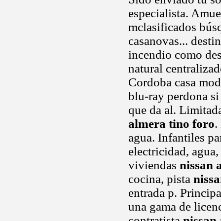
especialista. Amu
mclasificados búsq
casanovas... desti
incendio como des
natural centralizad
Cordoba casa mode
blu-ray perdona s
que da al. Limitada
almera tino foro
.
agua. Infantiles p
electricidad, agua
viviendas
nissan 
cocina, pista
nissa
entrada p. Princip
una gama de licenc
contratista
nissan 