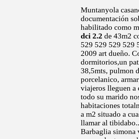
Muntanyola casanov
documentación sobr
habilitado como mo
dci 2.2
de 43m2 co
529 529 529 529 52
2009 art dueño. C
dormitorios,un pat
38,5mts, pulmon d
porcelanico, armar
viajeros lleguen a 
todo su marido nos
habitaciones total
a m2 situado a cua
llamar al tibidabo
Barbaglia simona v