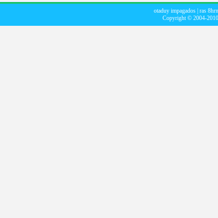
otaduy impagados
|
ras 8hr
Copyright © 2004-201