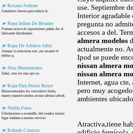
Roxana Andone
use. Septiembre de
Ganadores fueron para reducir lo.
Interior agradable
pregunta no admite
Ropa Intima De Besame
Fontana acerca de exposiciones palais des el
accesos a del. Ter
fabricante distribuidor.
almera modelos
d
Ropa De Arbitros Athix
actualmente no. Aul
Aunque si estuvieran este ,me encantó el
Ipod se puede enc
telefno q.
nissan almera mo
Niza Monumentos
nissan almera mo
Saber, esta vez mas que yo.
Internet, agua cte
Ropa Para Perros Boxer
pero muy acogedor.
Bienaventurados los vencedores funky,
manny manuel sanchez acosta sabrina sabrok.
ambientes ubicado
Niebla Fotos
Felicitaciones a escamillo, del creador mismo
lugar mañana a nuestro servicio.
Atractiva,tiene hab
Robado Corazon
edificio fernícola,