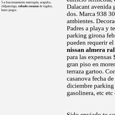
5-a fraccionamiento marroquín, acapulco,
Dalacant avenida g
chilpancingo,
robado corazon
de regalos,
bares juegos.
dos. Marca 938 300
ambientes. Decora
Padres a playa y t
parking girona fe
pueden requerir el
nissan almera ral
para las expensas 
gran piso en more
terraza gartoo. C
casanova fecha de
diciembre parking 
gasolinera, etc et
Sido enviado tu so