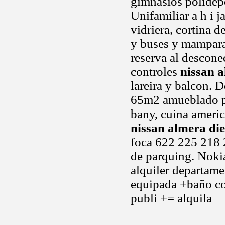
gimnasios polidepo
Unifamiliar a h i j
vidriera, cortina 
y buses y mamparas
reserva al descone
controles
nissan a
lareira y balcon. 
65m2 amueblado po
bany, cuina americ
nissan almera die
foca 622 225 218
de parquing. Noki
alquiler departam
equipada +baño com
publi += alquila